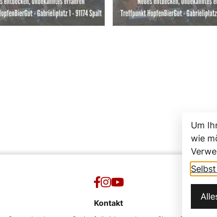
Um Ih
wie mö
Verwe
Selbs
All
Kontakt