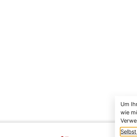
Um Ih
wie mö
Verwe
Selbs