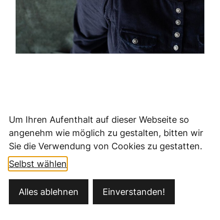
Um Ihren Aufenthalt auf dieser Webseite so
angenehm wie möglich zu gestalten, bitten wir
Sie die Verwendung von Cookies zu gestatten.
Selbst wählen
Kontakt
Alles ablehnen
Einverstanden!
Öffnungszeiten
Datenschutz
Impressum
Barrierefreiheit
Ansprechpartner
Sitemap
Fernwartung/Teamviewer